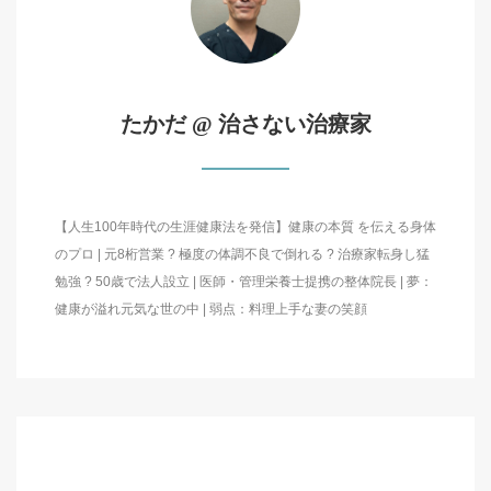
たかだ @ 治さない治療家
【人生100年時代の生涯健康法を発信】健康の本質 を伝える身体
のプロ | 元8桁営業 ? 極度の体調不良で倒れる ? 治療家転身し猛
勉強 ? 50歳で法人設立 | 医師・管理栄養士提携の整体院長 | 夢：
健康が溢れ元気な世の中 | 弱点：料理上手な妻の笑顔