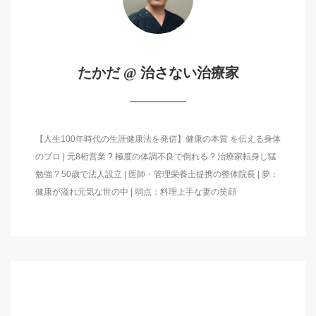
たかだ @ 治さない治療家
【人生100年時代の生涯健康法を発信】健康の本質 を伝える身体
のプロ | 元8桁営業 ? 極度の体調不良で倒れる ? 治療家転身し猛
勉強 ? 50歳で法人設立 | 医師・管理栄養士提携の整体院長 | 夢：
健康が溢れ元気な世の中 | 弱点：料理上手な妻の笑顔