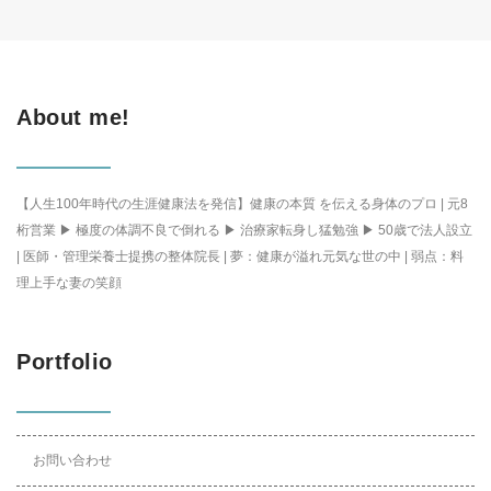
About me!
【人生100年時代の生涯健康法を発信】健康の本質 を伝える身体のプロ | 元8
桁営業 ▶ 極度の体調不良で倒れる ▶ 治療家転身し猛勉強 ▶ 50歳で法人設立
| 医師・管理栄養士提携の整体院長 | 夢：健康が溢れ元気な世の中 | 弱点：料
理上手な妻の笑顔
Portfolio
お問い合わせ