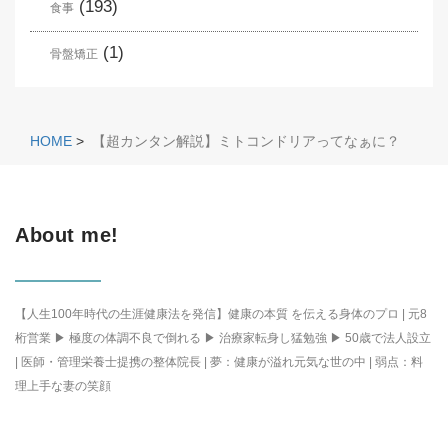
(193)
食事
(1)
骨盤矯正
HOME
>
【超カンタン解説】ミトコンドリアってなぁに？
About me!
【人生100年時代の生涯健康法を発信】健康の本質 を伝える身体のプロ | 元8
桁営業 ▶ 極度の体調不良で倒れる ▶ 治療家転身し猛勉強 ▶ 50歳で法人設立
| 医師・管理栄養士提携の整体院長 | 夢：健康が溢れ元気な世の中 | 弱点：料
理上手な妻の笑顔