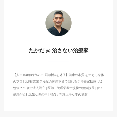
たかだ @ 治さない治療家
【人生100年時代の生涯健康法を発信】健康の本質 を伝える身体
のプロ | 元8桁営業 ? 極度の体調不良で倒れる ? 治療家転身し猛
勉強 ? 50歳で法人設立 | 医師・管理栄養士提携の整体院長 | 夢：
健康が溢れ元気な世の中 | 弱点：料理上手な妻の笑顔