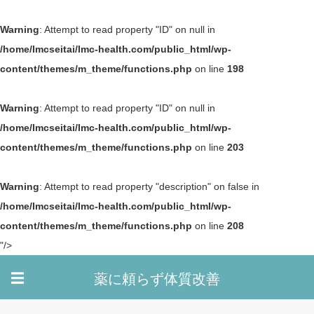
Warning
: Attempt to read property "ID" on null in
/home/lmcseitai/lmc-health.com/public_html/wp-
content/themes/m_theme/functions.php
on line
198
Warning
: Attempt to read property "ID" on null in
/home/lmcseitai/lmc-health.com/public_html/wp-
content/themes/m_theme/functions.php
on line
203
Warning
: Attempt to read property "description" on false in
/home/lmcseitai/lmc-health.com/public_html/wp-
content/themes/m_theme/functions.php
on line
208
"/>
薬に頼らず体質改善
☰