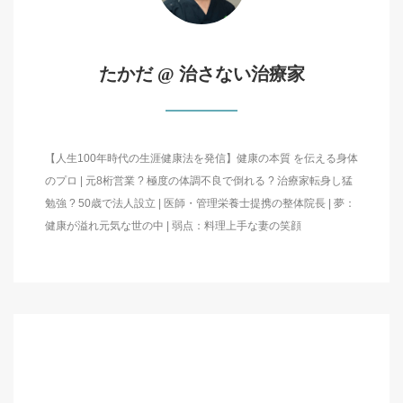
たかだ @ 治さない治療家
【人生100年時代の生涯健康法を発信】健康の本質 を伝える身体
のプロ | 元8桁営業 ? 極度の体調不良で倒れる ? 治療家転身し猛
勉強 ? 50歳で法人設立 | 医師・管理栄養士提携の整体院長 | 夢：
健康が溢れ元気な世の中 | 弱点：料理上手な妻の笑顔