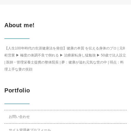
About me!
【人生100年時代の生涯健康法を発信】健康の本質 を伝える身体のプロ | 元8
桁営業 ▶ 極度の体調不良で倒れる ▶ 治療家転身し猛勉強 ▶ 50歳で法人設立
| 医師・管理栄養士提携の整体院長 | 夢：健康が溢れ元気な世の中 | 弱点：料
理上手な妻の笑顔
Portfolio
お問い合わせ
サイト管理者プロフィール