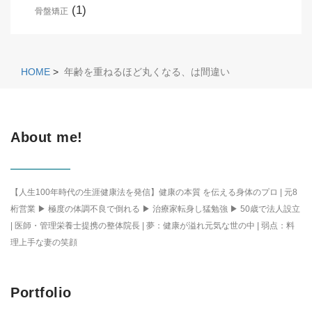
(1)
骨盤矯正
HOME
>
年齢を重ねるほど丸くなる、は間違い
About me!
【人生100年時代の生涯健康法を発信】健康の本質 を伝える身体のプロ | 元8
桁営業 ▶ 極度の体調不良で倒れる ▶ 治療家転身し猛勉強 ▶ 50歳で法人設立
| 医師・管理栄養士提携の整体院長 | 夢：健康が溢れ元気な世の中 | 弱点：料
理上手な妻の笑顔
Portfolio