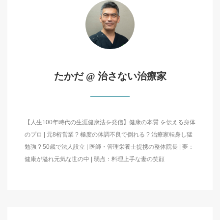
たかだ @ 治さない治療家
【人生100年時代の生涯健康法を発信】健康の本質 を伝える身体
のプロ | 元8桁営業 ? 極度の体調不良で倒れる ? 治療家転身し猛
勉強 ? 50歳で法人設立 | 医師・管理栄養士提携の整体院長 | 夢：
健康が溢れ元気な世の中 | 弱点：料理上手な妻の笑顔