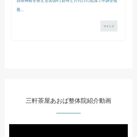
自律神経を整える習慣6 | 財布と片付けの意識で不調を改
善...
マインド
三軒茶屋あおば整体院紹介動画