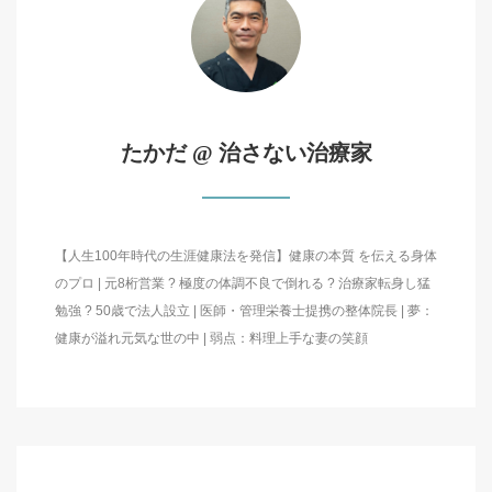
たかだ @ 治さない治療家
【人生100年時代の生涯健康法を発信】健康の本質 を伝える身体
のプロ | 元8桁営業 ? 極度の体調不良で倒れる ? 治療家転身し猛
勉強 ? 50歳で法人設立 | 医師・管理栄養士提携の整体院長 | 夢：
健康が溢れ元気な世の中 | 弱点：料理上手な妻の笑顔