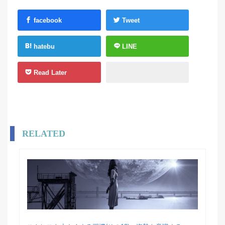
facebook
Tweet
hatebu
LINE
Read Later
RELATED