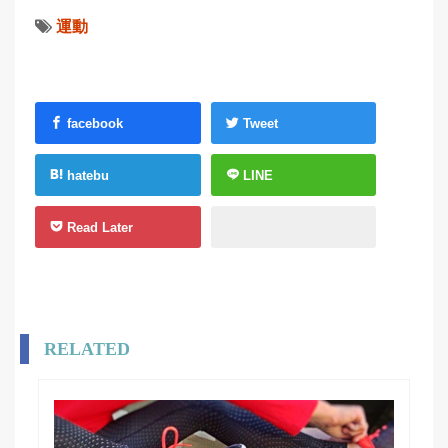
運動
facebook
Tweet
hatebu
LINE
Read Later
RELATED