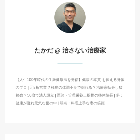
たかだ @ 治さない治療家
【人生100年時代の生涯健康法を発信】健康の本質 を伝える身体
のプロ | 元8桁営業 ? 極度の体調不良で倒れる ? 治療家転身し猛
勉強 ? 50歳で法人設立 | 医師・管理栄養士提携の整体院長 | 夢：
健康が溢れ元気な世の中 | 弱点：料理上手な妻の笑顔