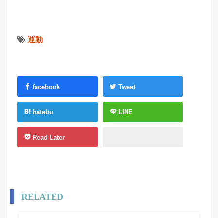
運動
facebook
Tweet
hatebu
LINE
Read Later
RELATED