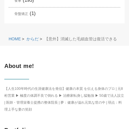
(193)
食事
(1)
骨盤矯正
HOME
>
からだ
>
【意外】消滅した毛細血管は復活できる
About me!
【人生100年時代の生涯健康法を発信】健康の本質 を伝える身体のプロ | 元8
桁営業 ▶ 極度の体調不良で倒れる ▶ 治療家転身し猛勉強 ▶ 50歳で法人設立
| 医師・管理栄養士提携の整体院長 | 夢：健康が溢れ元気な世の中 | 弱点：料
理上手な妻の笑顔