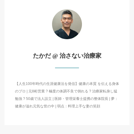
たかだ @ 治さない治療家
【人生100年時代の生涯健康法を発信】健康の本質 を伝える身体
のプロ | 元8桁営業 ? 極度の体調不良で倒れる ? 治療家転身し猛
勉強 ? 50歳で法人設立 | 医師・管理栄養士提携の整体院長 | 夢：
健康が溢れ元気な世の中 | 弱点：料理上手な妻の笑顔