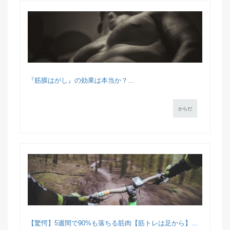
『筋膜はがし』の効果は本当か？...
からだ
【驚愕】5週間で90%も落ちる筋肉【筋トレは足から】...