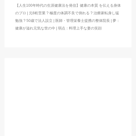
【人生100年時代の生涯健康法を発信】健康の本質 を伝える身体
のプロ | 元8桁営業 ? 極度の体調不良で倒れる ? 治療家転身し猛
勉強 ? 50歳で法人設立 | 医師・管理栄養士提携の整体院長 | 夢：
健康が溢れ元気な世の中 | 弱点：料理上手な妻の笑顔