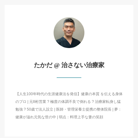
たかだ @ 治さない治療家
【人生100年時代の生涯健康法を発信】健康の本質 を伝える身体
のプロ | 元8桁営業 ? 極度の体調不良で倒れる ? 治療家転身し猛
勉強 ? 50歳で法人設立 | 医師・管理栄養士提携の整体院長 | 夢：
健康が溢れ元気な世の中 | 弱点：料理上手な妻の笑顔