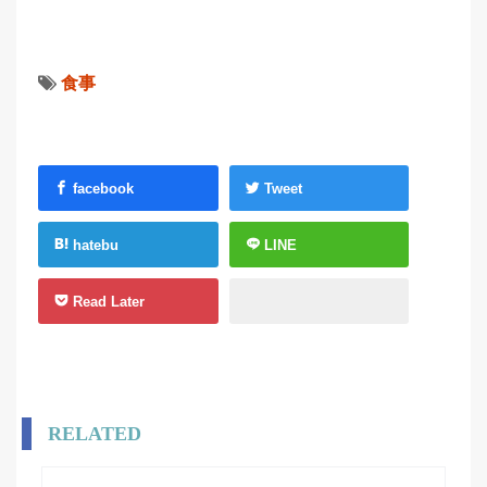
食事
facebook
Tweet
hatebu
LINE
Read Later
RELATED