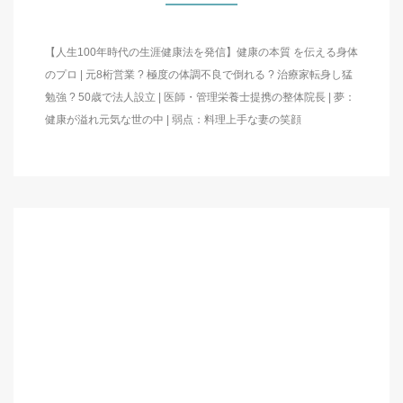
【人生100年時代の生涯健康法を発信】健康の本質 を伝える身体
のプロ | 元8桁営業 ? 極度の体調不良で倒れる ? 治療家転身し猛
勉強 ? 50歳で法人設立 | 医師・管理栄養士提携の整体院長 | 夢：
健康が溢れ元気な世の中 | 弱点：料理上手な妻の笑顔