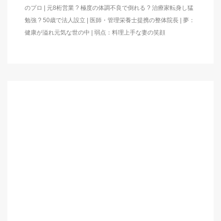
のプロ | 元8桁営業 ? 極度の体調不良で倒れる ? 治療家転身し猛
勉強 ? 50歳で法人設立 | 医師・管理栄養士提携の整体院長 | 夢：
健康が溢れ元気な世の中 | 弱点：料理上手な妻の笑顔