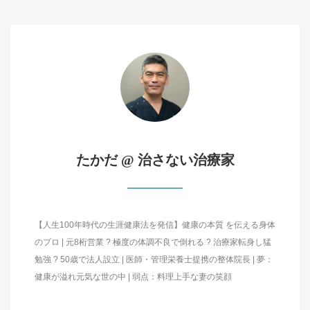
たかだ @ 治さない治療家
【人生100年時代の生涯健康法を発信】健康の本質 を伝える身体
のプロ | 元8桁営業 ? 極度の体調不良で倒れる ? 治療家転身し猛
勉強 ? 50歳で法人設立 | 医師・管理栄養士提携の整体院長 | 夢：
健康が溢れ元気な世の中 | 弱点：料理上手な妻の笑顔