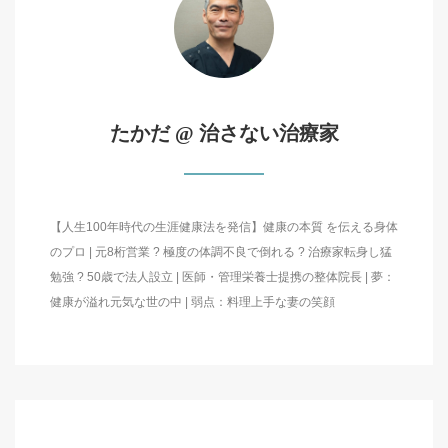
たかだ @ 治さない治療家
【人生100年時代の生涯健康法を発信】健康の本質 を伝える身体
のプロ | 元8桁営業 ? 極度の体調不良で倒れる ? 治療家転身し猛
勉強 ? 50歳で法人設立 | 医師・管理栄養士提携の整体院長 | 夢：
健康が溢れ元気な世の中 | 弱点：料理上手な妻の笑顔