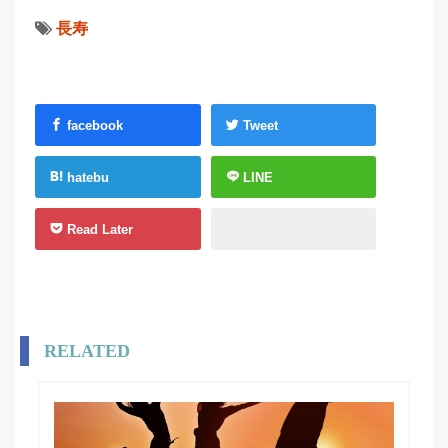
長寿
facebook
Tweet
hatebu
LINE
Read Later
RELATED