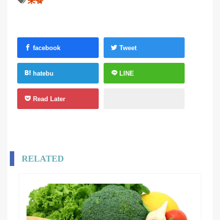
栄養
facebook
Tweet
hatebu
LINE
Read Later
RELATED