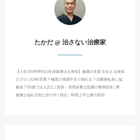
たかだ @ 治さない治療家
【人生100年時代の生涯健康法を発信】健康の本質 を伝える身体
のプロ | 元8桁営業 ? 極度の体調不良で倒れる ? 治療家転身し猛
勉強 ? 50歳で法人設立 | 医師・管理栄養士提携の整体院長 | 夢：
健康が溢れ元気な世の中 | 弱点：料理上手な妻の笑顔