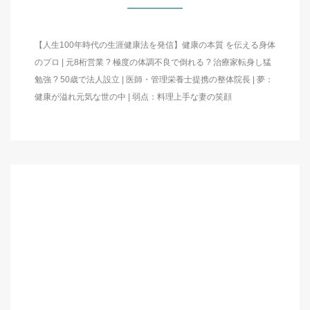
【人生100年時代の生涯健康法を発信】健康の本質 を伝える身体
のプロ | 元8桁営業 ? 極度の体調不良で倒れる ? 治療家転身し猛
勉強 ? 50歳で法人設立 | 医師・管理栄養士提携の整体院長 | 夢：
健康が溢れ元気な世の中 | 弱点：料理上手な妻の笑顔