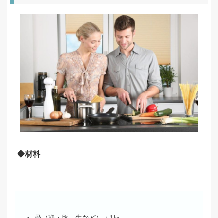
◆材料
骨（鶏・豚。牛など）：1㎏