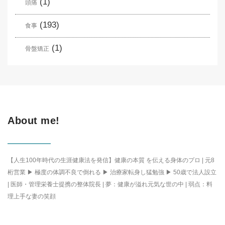
(1)
頭痛
(193)
食事
(1)
骨盤矯正
About me!
【人生100年時代の生涯健康法を発信】健康の本質 を伝える身体のプロ | 元8
桁営業 ▶ 極度の体調不良で倒れる ▶ 治療家転身し猛勉強 ▶ 50歳で法人設立
| 医師・管理栄養士提携の整体院長 | 夢：健康が溢れ元気な世の中 | 弱点：料
理上手な妻の笑顔