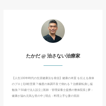
たかだ @ 治さない治療家
【人生100年時代の生涯健康法を発信】健康の本質 を伝える身体
のプロ | 元8桁営業 ? 極度の体調不良で倒れる ? 治療家転身し猛
勉強 ? 50歳で法人設立 | 医師・管理栄養士提携の整体院長 | 夢：
健康が溢れ元気な世の中 | 弱点：料理上手な妻の笑顔