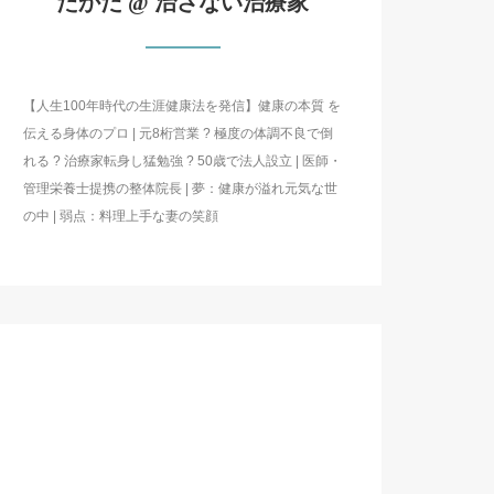
たかだ @ 治さない治療家
【人生100年時代の生涯健康法を発信】健康の本質 を
伝える身体のプロ | 元8桁営業 ? 極度の体調不良で倒
れる ? 治療家転身し猛勉強 ? 50歳で法人設立 | 医師・
管理栄養士提携の整体院長 | 夢：健康が溢れ元気な世
の中 | 弱点：料理上手な妻の笑顔