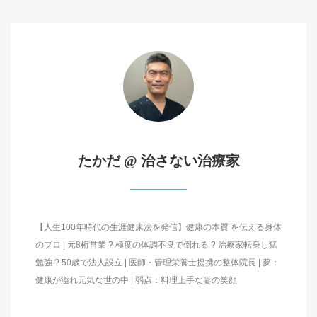
たかだ @ 治さない治療家
【人生100年時代の生涯健康法を発信】健康の本質 を伝える身体
のプロ | 元8桁営業 ? 極度の体調不良で倒れる ? 治療家転身し猛
勉強 ? 50歳で法人設立 | 医師・管理栄養士提携の整体院長 | 夢：
健康が溢れ元気な世の中 | 弱点：料理上手な妻の笑顔