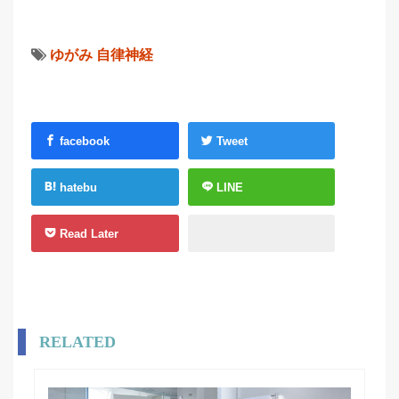
ゆがみ
自律神経
facebook
Tweet
hatebu
LINE
Read Later
RELATED