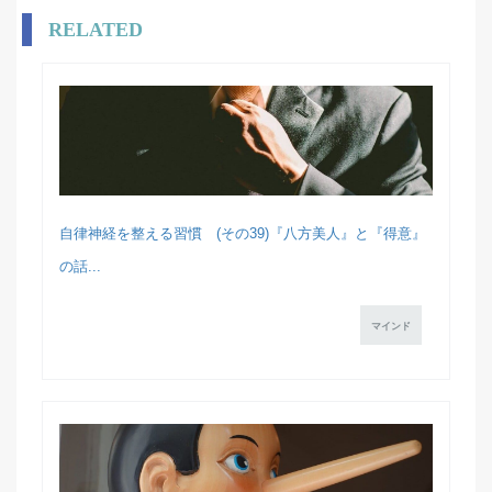
RELATED
自律神経を整える習慣 (その39)『八方美人』と『得意』
の話...
マインド