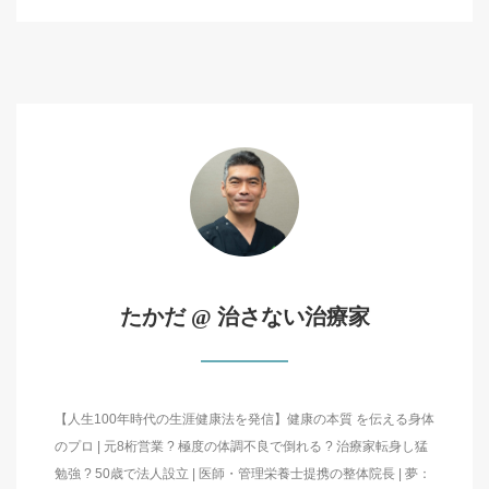
たかだ @ 治さない治療家
【人生100年時代の生涯健康法を発信】健康の本質 を伝える身体
のプロ | 元8桁営業 ? 極度の体調不良で倒れる ? 治療家転身し猛
勉強 ? 50歳で法人設立 | 医師・管理栄養士提携の整体院長 | 夢：