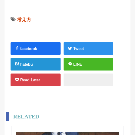
考え方
facebook
Tweet
hatebu
LINE
Read Later
RELATED