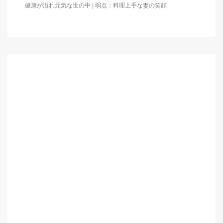
健康が溢れ元気な世の中 | 弱点：料理上手な妻の笑顔