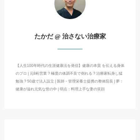
たかだ @ 治さない治療家
【人生100年時代の生涯健康法を発信】健康の本質 を伝える身体
のプロ | 元8桁営業 ? 極度の体調不良で倒れる ? 治療家転身し猛
勉強 ? 50歳で法人設立 | 医師・管理栄養士提携の整体院長 | 夢：
健康が溢れ元気な世の中 | 弱点：料理上手な妻の笑顔