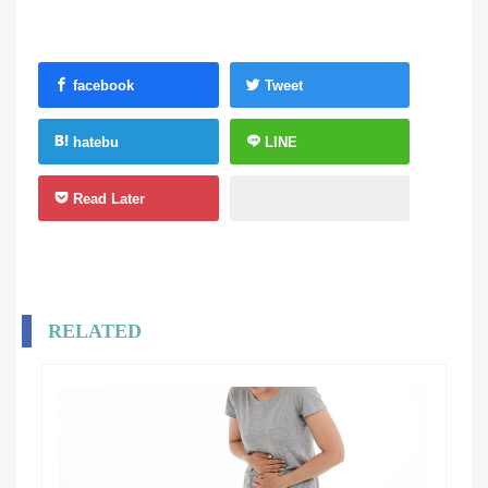
facebook
Tweet
hatebu
LINE
Read Later
RELATED