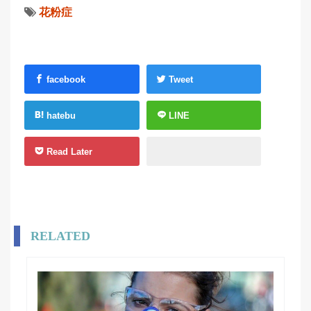
花粉症
facebook
Tweet
hatebu
LINE
Read Later
RELATED