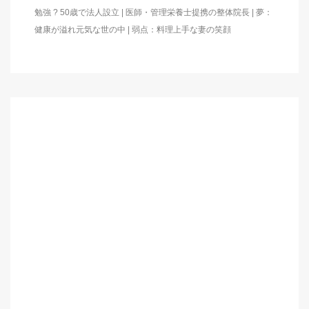
勉強 ? 50歳で法人設立 | 医師・管理栄養士提携の整体院長 | 夢：
健康が溢れ元気な世の中 | 弱点：料理上手な妻の笑顔