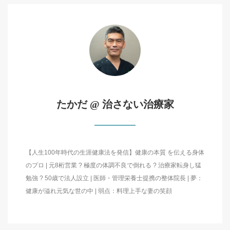
たかだ @ 治さない治療家
【人生100年時代の生涯健康法を発信】健康の本質 を伝える身体
のプロ | 元8桁営業 ? 極度の体調不良で倒れる ? 治療家転身し猛
勉強 ? 50歳で法人設立 | 医師・管理栄養士提携の整体院長 | 夢：
健康が溢れ元気な世の中 | 弱点：料理上手な妻の笑顔