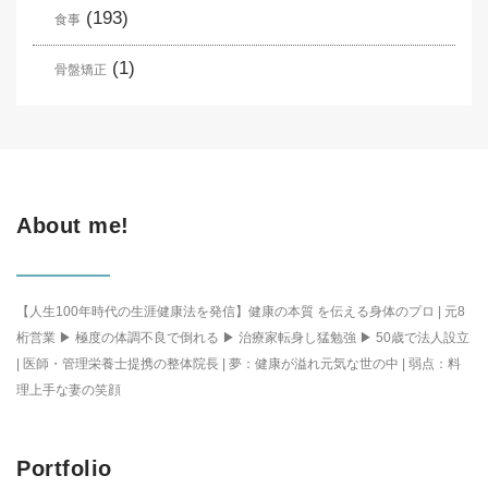
(193)
食事
(1)
骨盤矯正
About me!
【人生100年時代の生涯健康法を発信】健康の本質 を伝える身体のプロ | 元8
桁営業 ▶ 極度の体調不良で倒れる ▶ 治療家転身し猛勉強 ▶ 50歳で法人設立
| 医師・管理栄養士提携の整体院長 | 夢：健康が溢れ元気な世の中 | 弱点：料
理上手な妻の笑顔
Portfolio